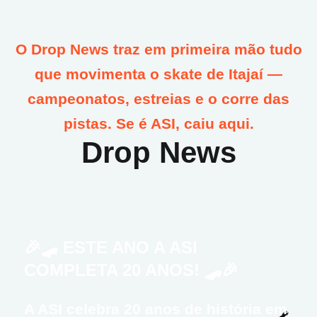
O Drop News traz em primeira mão tudo
que movimenta o skate de Itajaí —
campeonatos, estreias e o corre das
pistas. Se é ASI, caiu aqui.
Drop News
🎉🛹 ESTE ANO A ASI
COMPLETA 20 ANOS! 🛹🎉
A ASI celebra 20 anos de história em